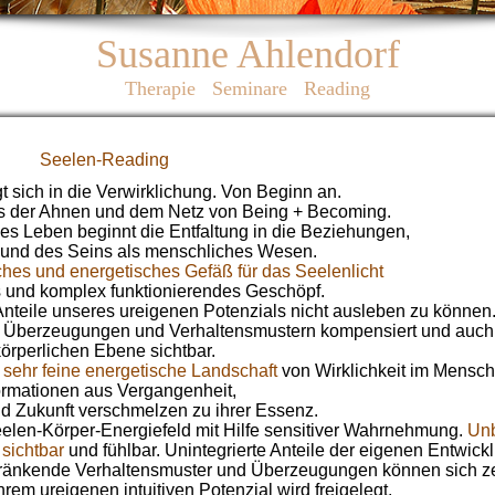
Susanne Ahlendorf
Therapie Seminare Reading
Seelen-Reading
 sich in die Verwirklichung. Von Beginn an.
is der Ahnen und dem Netz von Being + Becoming.
eses Leben beginnt die Entfaltung in die Beziehungen,
und des Seins als menschliches Wesen.
ches und energetisches Gefäß für das Seelenlicht
es und komplex funktionierendes Geschöpf.
 Anteile unseres ureigenen Potenzials nicht ausleben zu können.
, Überzeugungen und Verhaltensmustern kompensiert und auch 
körperlichen Ebene sichtbar.
 sehr feine energetische Landschaft
von Wirklichkeit im Mensch
ormationen aus Vergangenheit,
 Zukunft verschmelzen zu ihrer Essenz.
elen-Körper-Energiefeld mit Hilfe sensitiver Wahrnehmung.
Un
sichtbar
und fühlbar. Unintegrierte Anteile der eigenen Entwic
chränkende Verhaltensmuster und Überzeugungen können sich z
m ureigenen intuitiven Potenzial wird freigelegt.