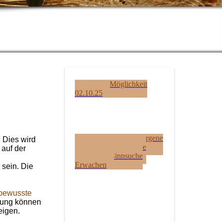
Nächste Möglichkeit
02.10.25
Seelenpartner Verborgene
 Dies wird
Potentiale Unbewusste
auf der
Blockaden Sinnsuche
Erwachen
 sein. Die
bewusste
klung können
eigen.