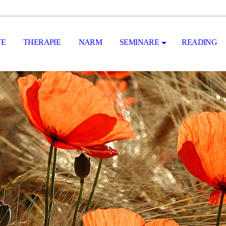
TE
THERAPIE
NARM
SEMINARE
READING