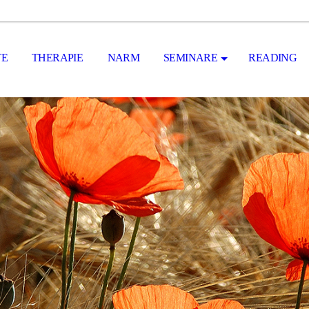
TE
THERAPIE
NARM
SEMINARE
READING