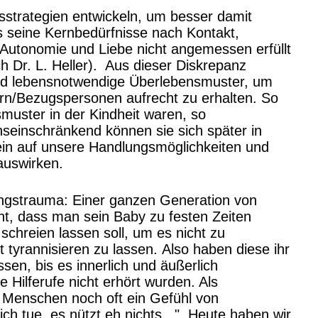
strategien entwickeln, um besser damit
 seine Kernbedürfnisse nach Kontakt,
Autonomie und Liebe nicht angemessen erfüllt
Dr. L. Heller). Aus dieser Diskrepanz
ind lebensnotwendige Überlebensmuster, um
ern/Bezugspersonen aufrecht zu erhalten. So
smuster in der Kindheit waren, so
nseinschränkend können sie sich später in
in auf unsere Handlungsmöglichkeiten und
auswirken.
lungstrauma: Einer ganzen Generation von
t, dass man sein Baby zu festen Zeiten
schreien lassen soll, um es nicht zu
 tyrannisieren zu lassen. Also haben diese ihr
ssen, bis es innerlich und äußerlich
e Hilferufe nicht erhört wurden. Als
Menschen noch oft ein Gefühl von
ich tue, es nützt eh nichts...".
Heute haben wir