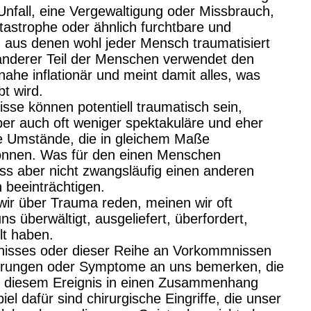
Unfall, eine Vergewaltigung oder Missbrauch,
atastrophe oder ähnlich furchtbare und
, aus denen wohl jeder Mensch traumatisiert
anderer Teil der Menschen verwendet den
ahe inflationär und meint damit alles, was
bt wird.
sse können potentiell traumatisch sein,
ber auch oft weniger spektakuläre und eher
de Umstände, die in gleichem Maße
können. Was für den einen Menschen
uss aber nicht zwangsläufig einen anderen
beeinträchtigen.
ir über Trauma reden, meinen wir oft
ns überwältigt, ausgeliefert, überfordert,
lt haben.
gnisses oder dieser Reihe an Vorkommnissen
erungen oder Symptome an uns bemerken, die
it diesem Ereignis in einen Zusammenhang
el dafür sind chirurgische Eingriffe, die unser