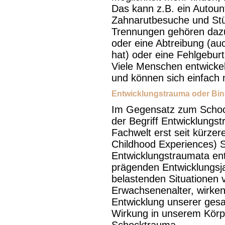
Das kann z.B. ein Autounf
Zahnarutbesuche und Stür
Trennungen gehören dazu
oder eine Abtreibung (au
hat) oder eine Fehlgebur
Viele Menschen entwicke
und können sich einfach 
Entwicklungstrauma oder Bi
Im Gegensatz zum Schockt
der Begriff Entwicklungs
Fachwelt erst seit kürze
Childhood Experiences) S
Entwicklungstraumata ent
prägenden Entwicklungsja
belastenden Situationen v
Erwachsenenalter, wirken
Entwicklung unserer gesa
Wirkung in unserem Körpe