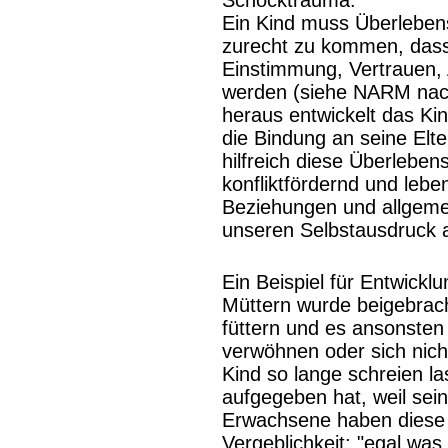
Schocktrauma.
Ein Kind muss Überlebens
zurecht zu kommen, dass
Einstimmung, Vertrauen, 
werden (siehe NARM nach 
heraus entwickelt das K
die Bindung an seine Elt
hilfreich diese Überleben
konfliktfördernd und lebe
Beziehungen und allgeme
unseren Selbstausdruck 
Ein Beispiel für Entwick
Müttern wurde beigebrach
füttern und es ansonsten 
verwöhnen oder sich nicht
Kind so lange schreien la
aufgegeben hat, weil sein
Erwachsene haben diese 
Vergeblichkeit: "egal was 