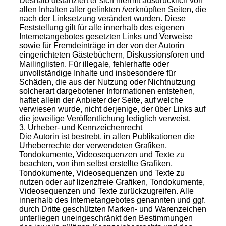
Deshalb distanziert er sich hiermit ausdrücklich von
allen Inhalten aller gelinkten /verknüpften Seiten, die
nach der Linksetzung verändert wurden. Diese
Feststellung gilt für alle innerhalb des eigenen
Internetangebotes gesetzten Links und Verweise
sowie für Fremdeinträge in der von der Autorin
eingerichteten Gästebüchern, Diskussionsforen und
Mailinglisten. Für illegale, fehlerhafte oder
unvollständige Inhalte und insbesondere für
Schäden, die aus der Nutzung oder Nichtnutzung
solcherart dargebotener Informationen entstehen,
haftet allein der Anbieter der Seite, auf welche
verwiesen wurde, nicht derjenige, der über Links auf
die jeweilige Veröffentlichung lediglich verweist.
3. Urheber- und Kennzeichenrecht
Die Autorin ist bestrebt, in allen Publikationen die
Urheberrechte der verwendeten Grafiken,
Tondokumente, Videosequenzen und Texte zu
beachten, von ihm selbst erstellte Grafiken,
Tondokumente, Videosequenzen und Texte zu
nutzen oder auf lizenzfreie Grafiken, Tondokumente,
Videosequenzen und Texte zurückzugreifen. Alle
innerhalb des Internetangebotes genannten und ggf.
durch Dritte geschützten Marken- und Warenzeichen
unterliegen uneingeschränkt den Bestimmungen